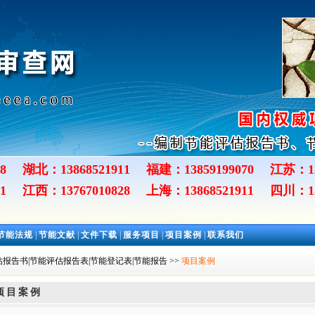
8
湖北：13868521911
福建：13859199070
江苏：13
1
江西：13767010828
上海：13868521911
四川：13
节能法规
|
节能文献
|
文件下载
|
服务项目
|
项目案例
|
联系我们
报告书|节能评估报告表|节能登记表|节能报告
>>
项目案例
项目案例